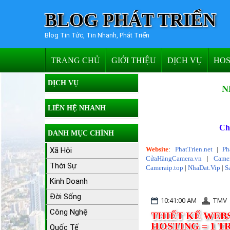
BLOG PHÁT TRIỂN
Blog Tin Tức, Tin Nhanh, Phát Triển
TRANG CHỦ
GIỚI THIỆU
DỊCH VỤ
HOS
DỊCH VỤ
N
LIÊN HỆ NHANH
Ch
DANH MỤC CHÍNH
Website
:
PhatTrien.net
|
Ph
Xã Hội
CửaHàngCamera.vn
|
Camer
Thời Sự
Cameraip.top
|
NhaDat.Vip
|
S
Kinh Doanh
Đời Sống
10:41:00 AM
TMV
Công Nghệ
THIẾT KẾ WEBS
HOSTING = 1 TR
Quốc Tế