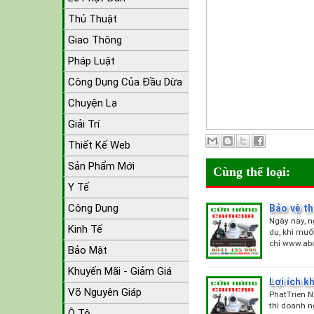
Thủ Thuật
Giao Thông
Pháp Luật
Công Dụng Của Đầu Dừa
Chuyện Lạ
Giải Trí
Thiết Kế Web
Sản Phẩm Mới
Cùng thể loại:
Y Tế
Công Dụng
Bảo vệ t
Ngày nay, n
Kinh Tế
dụ, khi muố
chỉ www.ab
Bảo Mật
Khuyến Mãi - Giảm Giá
Lợi ích k
Võ Nguyên Giáp
PhatTrien N
thì doanh n
Ô Tô