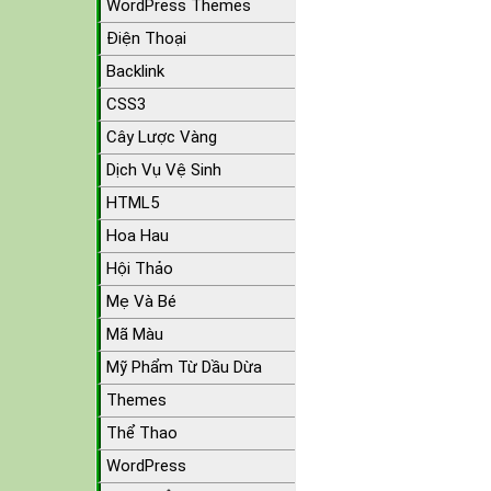
WordPress Themes
Điện Thoại
Backlink
CSS3
Cây Lược Vàng
Dịch Vụ Vệ Sinh
HTML5
Hoa Hau
Hội Thảo
Mẹ Và Bé
Mã Màu
Mỹ Phẩm Từ Dầu Dừa
Themes
Thể Thao
WordPress