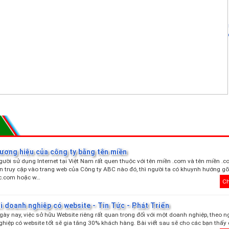
hương hiệu của công ty bằng tên miền
gười sử dụng Internet tại Việt Nam rất quen thuộc với tên miền .com và tên miền .c
n truy cập vào trang web của Công ty ABC nào đó, thì người ta có khuynh hướng gõ
c.com hoặc w…
Ch
hi doanh nghiệp có website - Tin Tức - Phát Triển
gày nay, việc sở hữu Website riêng rất quan trọng đối với một doanh nghiệp, theo 
ghiệp có website tốt sẽ gia tăng 30% khách hàng. Bài viết sau sẽ cho các bạn thấy