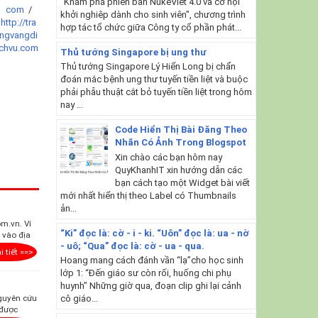
"Khám phá phiên bản NukeViet 4.0 và cơ hội
com
/
khởi nghiêp dành cho sinh viên", chương trình
http://tra
hợp tác tổ chức giữa Công ty cổ phần phát...
ngvangdi
chvu.com
Thủ tướng Singapore bị ung thư
Thủ tướng Singapore Lý Hiển Long bị chẩn
đoán mắc bệnh ung thư tuyến tiền liệt và buộc
phải phẫu thuật cắt bỏ tuyến tiền liệt trong hôm
nay ...
Code Hiển Thị Bài Đăng Theo
Nhãn Có Ảnh Trong Blogspot
Xin chào các bạn hôm nay
QuyKhanhIT xin hướng dẫn các
bạn cách tạo một Widget bài viết
mới nhất hiển thị theo Label có Thumbnails
ản...
om.vn. Ví
“Ki” đọc là: cờ - i - ki. “Uôn” đọc là: ua - nờ
 vào địa
- uô; “Qua” đọc là: cờ - ua - qua.
i tiết ==>
Hoang mang cách đánh vần “lạ”cho học sinh
lớp 1: “Đến giáo sư còn rối, huống chi phụ
huynh” Những giờ qua, đoạn clip ghi lại cảnh
nguyên cứu
cô giáo...
 được