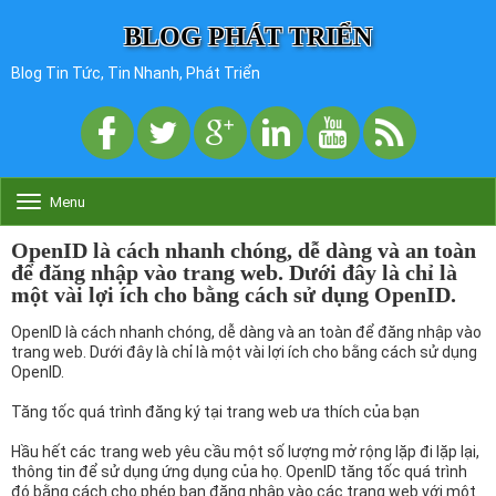
BLOG PHÁT TRIỂN
Blog Tin Tức, Tin Nhanh, Phát Triển
Menu
T
o
g
OpenID là cách nhanh chóng, dễ dàng và an toàn
g
để đăng nhập vào trang web. Dưới đây là chỉ là
l
một vài lợi ích cho bằng cách sử dụng OpenID.
e
n
OpenID là cách nhanh chóng, dễ dàng và an toàn để đăng nhập vào
a
trang web. Dưới đây là chỉ là một vài lợi ích cho bằng cách sử dụng
v
OpenID.
i
g
Tăng tốc quá trình đăng ký tại trang web ưa thích của bạn
a
t
Hầu hết các trang web yêu cầu một số lượng mở rộng lặp đi lặp lại,
i
thông tin để sử dụng ứng dụng của họ. OpenID tăng tốc quá trình
o
đó bằng cách cho phép bạn đăng nhập vào các trang web với một