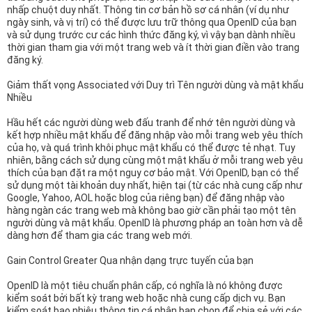
n
nhấp chuột duy nhất. Thông tin cơ bản hồ sơ cá nhân (ví dụ như
ngày sinh, và vị trí) có thể được lưu trữ thông qua OpenID của bạn
và sử dụng trước cư các hình thức đăng ký, vì vậy bạn dành nhiều
thời gian tham gia với một trang web và ít thời gian điền vào trang
đăng ký.
Giảm thất vọng Associated với Duy trì Tên người dùng và mật khẩu
Nhiều
Hầu hết các người dùng web đấu tranh để nhớ tên người dùng và
kết hợp nhiều mật khẩu để đăng nhập vào mỗi trang web yêu thích
của họ, và quá trình khôi phục mật khẩu có thể được tẻ nhạt. Tuy
nhiên, bằng cách sử dụng cùng một mật khẩu ở mỗi trang web yêu
thích của bạn đặt ra một nguy cơ bảo mật. Với OpenID, bạn có thể
sử dụng một tài khoản duy nhất, hiện tại (từ các nhà cung cấp như
Google, Yahoo, AOL hoặc blog của riêng bạn) để đăng nhập vào
hàng ngàn các trang web mà không bao giờ cần phải tạo một tên
người dùng và mật khẩu. OpenID là phương pháp an toàn hơn và dễ
dàng hơn để tham gia các trang web mới.
Gain Control Greater Qua nhận dạng trực tuyến của bạn
OpenID là một tiêu chuẩn phân cấp, có nghĩa là nó không được
kiểm soát bởi bất kỳ trang web hoặc nhà cung cấp dịch vụ. Bạn
kiểm soát bao nhiêu thông tin cá nhân bạn chọn để chia sẻ với các