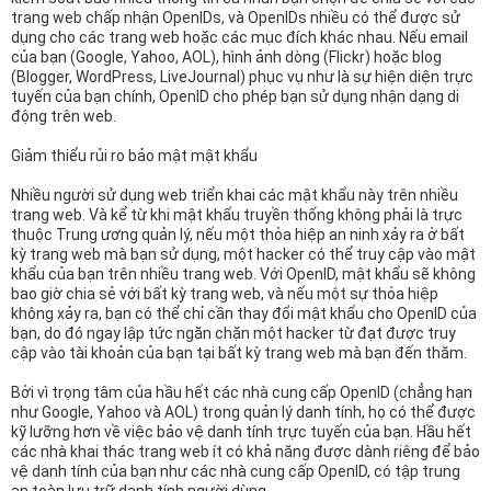
trang web chấp nhận OpenIDs, và OpenIDs nhiều có thể được sử
dụng cho các trang web hoặc các mục đích khác nhau. Nếu email
của bạn (Google, Yahoo, AOL), hình ảnh dòng (Flickr) hoặc blog
(Blogger, WordPress, LiveJournal) phục vụ như là sự hiện diện trực
tuyến của bạn chính, OpenID cho phép bạn sử dụng nhận dạng di
động trên web.
Giảm thiểu rủi ro bảo mật mật khẩu
Nhiều người sử dụng web triển khai các mật khẩu này trên nhiều
trang web. Và kể từ khi mật khẩu truyền thống không phải là trực
thuộc Trung ương quản lý, nếu một thỏa hiệp an ninh xảy ra ở bất
kỳ trang web mà bạn sử dụng, một hacker có thể truy cập vào mật
khẩu của bạn trên nhiều trang web. Với OpenID, mật khẩu sẽ không
bao giờ chia sẻ với bất kỳ trang web, và nếu một sự thỏa hiệp
không xảy ra, bạn có thể chỉ cần thay đổi mật khẩu cho OpenID của
bạn, do đó ngay lập tức ngăn chặn một hacker từ đạt được truy
cập vào tài khoản của bạn tại bất kỳ trang web mà bạn đến thăm.
Bởi vì trọng tâm của hầu hết các nhà cung cấp OpenID (chẳng hạn
như Google, Yahoo và AOL) trong quản lý danh tính, họ có thể được
kỹ lưỡng hơn về việc bảo vệ danh tính trực tuyến của bạn. Hầu hết
các nhà khai thác trang web ít có khả năng được dành riêng để bảo
vệ danh tính của bạn như các nhà cung cấp OpenID, có tập trung