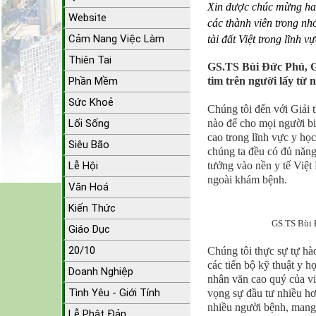
Xin được chúc mừng hai
Website
các thành viên trong n
Cảm Nang Việc Làm
tài đất Việt trong lĩnh
Thiên Tai
GS.TS Bùi Đức Phú, G
Phần Mềm
tim trên người lấy từ 
Sức Khoẻ
Chúng tôi đến với Giải 
nào để cho mọi người bi
Lối Sống
cao trong lĩnh vực y họ
Siêu Bão
chúng ta đều có đủ năng 
tưởng vào nền y tế Việt
Lễ Hội
ngoài khám bệnh.
Văn Hoá
Kiến Thức
GS.TS Bùi Đ
Giáo Dục
20/10
Chúng tôi thực sự tự hà
các tiến bộ kỹ thuật y 
Doanh Nghiệp
nhân văn cao quý của vi
Tình Yêu - Giới Tính
vọng sự đầu tư nhiều hơ
nhiều người bệnh, mang 
Lễ Phật Đản