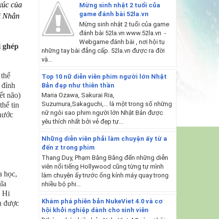
xúc của
Mừng sinh nhật 2 tuổi của
game đánh bài 52la.vn
i Nhân
Mừng sinh nhật 2 tuổi của game
đánh bài 52la.vn www.52la.vn -
Webgame đánh bài , nơi hội tụ
i ghép
những tay bài đẳng cấp. 52la.vn được ra đời
và...
 thế
Top 10 nữ diễn viên phim người lớn Nhật
 đỉnh
Bản đẹp như thiên thần
ết não)
Maria Ozawa, Sakurai Ria,
Suzumura,Sakaguchi,... là một trong số những
thể tin
nữ ngôi sao phim người lớn Nhật Bản được
 nước
yêu thích nhất bởi vẻ đẹp tự...
Những diễn viên phải làm chuyện ấy từ a
đến z trong phim
Thang Duy, Phạm Băng Băng đến những diễn
viên nổi tiếng Hollywood cũng từng tự mình
a học,
làm chuyện ấy trước ống kính máy quay trong
hĩa
nhiều bộ phi...
. Hi
Khám phá phiên bản NukeViet 4.0 và cơ
ứu được
hội khởi nghiệp dành cho sinh viên