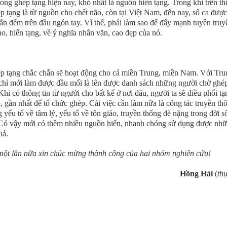
ong ghép tạng hiện nay, khó nhất là nguồn hiến tạng. Trong khi trên thế
 tạng là từ nguồn cho chết não, còn tại Việt Nam, đến nay, số ca đượ
ẫn đếm trên đầu ngón tay. Vì thế, phải làm sao để đẩy mạnh tuyên truy
ho, hiến tạng, về ý nghĩa nhân văn, cao đẹp của nó.
ép tạng chắc chắn sẽ hoạt động cho cả miền Trung, miền Nam. Với Tru
 chỉ mới làm được đầu mối là lên được danh sách những người chờ ghé
 Khi có thông tin từ người cho bất kể ở nơi đâu, người ta sẽ điều phối t
 gần nhất để tổ chức ghép. Cái việc cần làm nữa là công tác truyền th
yếu tố về tâm lý, yếu tố về tôn giáo, truyền thống đè nặng trong đời 
 Có vậy mới có thêm nhiều nguồn hiến, nhanh chóng sử dụng được nh
uả.
một lần nữa xin chúc mừng thành công của hai nhóm nghiên cứu!
Hồng Hải
(
th