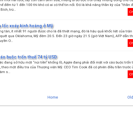
chỉ mới hai tuổi, tay còn cầm bình sữa, miệng bi bô đọc trôi chảy những dòng chữ c
 thế đếm từ 1 đến 100 thì khó có ai có thể tin nổi. Đó là khả năng thần kỳ của “thần 
Bích, trú…
Ch
 lốc xoáy kinh hoàng ở Mỹ
ng tàn, ít nhất 91 người được cho là đã thiệt mạng, đó là hậu quả khốc liệt của trận
quét qua Oklahoma, Mỹ đêm 20.5. Đến 23 giờ ngày 21.5 (giờ Việt Nam), AFP dẫn t
quyền O…
Ch
cáo buộc trốn thuế 74 tỷ USD
ệc đang sở hữu một “núi tiền” khổng lồ, Apple đang phải đối mặt với cáo buộc trốn
, theo một điều tra của Thượng viện Mỹ. CEO Tim Cook đã có phiên điều trần trước 
 làm s…
Ch
Home
Ol