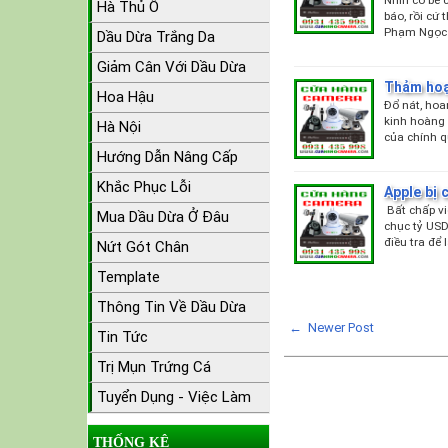
Nhìn cô bé 
Hà Thủ Ô
báo, rồi cứ
Phạm Ngọc 
Dầu Dừa Trắng Da
Giảm Cân Với Dầu Dừa
Thảm hoạ
Hoa Hậu
Đổ nát, hoa
kinh hoàng 
Hà Nội
của chính 
Hướng Dẫn Nâng Cấp
Khắc Phục Lỗi
Apple bị 
Bất chấp vi
Mua Dầu Dừa Ở Đâu
chục tỷ USD
điều tra để
Nứt Gót Chân
Template
Thông Tin Về Dầu Dừa
← Newer Post
Tin Tức
Trị Mụn Trứng Cá
Tuyển Dụng - Việc Làm
THỐNG KÊ