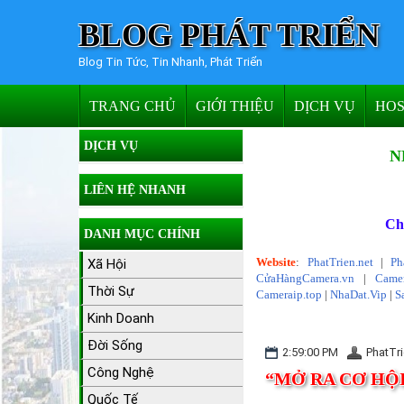
BLOG PHÁT TRIỂN
Blog Tin Tức, Tin Nhanh, Phát Triển
TRANG CHỦ
GIỚI THIỆU
DỊCH VỤ
HOS
DỊCH VỤ
N
LIÊN HỆ NHANH
Ch
DANH MỤC CHÍNH
Website
:
PhatTrien.net
|
Ph
Xã Hội
CửaHàngCamera.vn
|
Camer
Thời Sự
Cameraip.top
|
NhaDat.Vip
|
S
Kinh Doanh
Đời Sống
2:59:00 PM
PhatTri
Công Nghệ
“MỞ RA CƠ HỘ
Quốc Tế