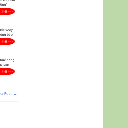
ủa một bài
đồng”
i tiết ==>
 lốc xoáy
hông báo
i tiết ==>
 thuế hàng
ủy ban
i tiết ==>
der Post →