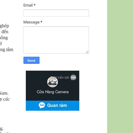
Email
*
Message
*
 ghép
a đến
hông
ừ
ong tâm
 Nam.
ép các
g.