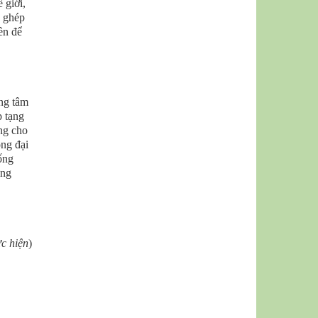
 giới,
c ghép
ền để
ng tâm
p tạng
ạng cho
ông đại
sống
ững
ực hiện
)