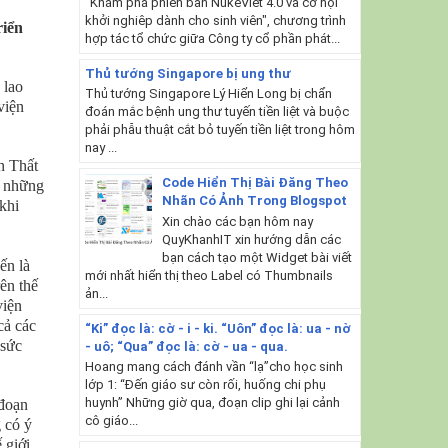
"Khám phá phiên bản NukeViet 4.0 và cơ hội
khởi nghiêp dành cho sinh viên", chương trình
riển
hợp tác tổ chức giữa Công ty cổ phần phát...
Thủ tướng Singapore bị ung thư
 lao
Thủ tướng Singapore Lý Hiển Long bị chẩn
viện
đoán mắc bệnh ung thư tuyến tiền liệt và buộc
phải phẫu thuật cắt bỏ tuyến tiền liệt trong hôm
nay ...
n Thất
Code Hiển Thị Bài Đăng Theo
, những
Nhãn Có Ảnh Trong Blogspot
khi
Xin chào các bạn hôm nay
QuyKhanhIT xin hướng dẫn các
bạn cách tạo một Widget bài viết
ến là
mới nhất hiển thị theo Label có Thumbnails
ên thế
ản...
viện
cả các
“Ki” đọc là: cờ - i - ki. “Uôn” đọc là: ua - nờ
 sức
- uô; “Qua” đọc là: cờ - ua - qua.
Hoang mang cách đánh vần “lạ”cho học sinh
lớp 1: “Đến giáo sư còn rối, huống chi phụ
huynh” Những giờ qua, đoạn clip ghi lại cảnh
 đoạn
cô giáo...
 có ý
 giới.