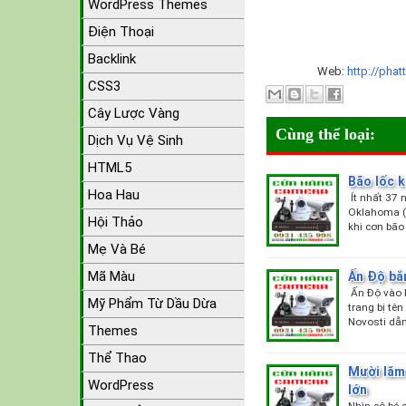
WordPress Themes
Điện Thoại
Backlink
Web:
http://phat
CSS3
Cây Lược Vàng
Cùng thể loại:
Dịch Vụ Vệ Sinh
HTML5
Bão lốc k
Hoa Hau
Ít nhất 37 
Oklahoma (M
Hội Thảo
khi cơn bão
Mẹ Và Bé
Mã Màu
Ấn Độ bắn
Ấn Độ vào h
Mỹ Phẩm Từ Dầu Dừa
trang bị tê
Novosti dẫ
Themes
Thể Thao
Mười lăm
WordPress
lớn