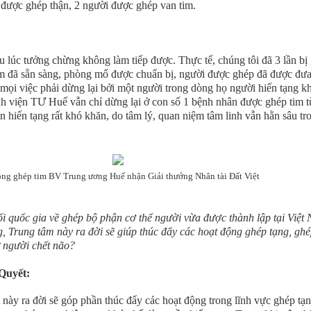
 được ghép thận, 2 người được ghép van tim.
lúc tưởng chừng không làm tiếp được. Thực tế, chúng tôi đã 3 lần bị
tim đã sẵn sàng, phòng mổ được chuẩn bị, người được ghép đã được đư
ọi việc phải dừng lại bởi một người trong dòng họ người hiến tạng k
h viện TƯ Huế vẫn chỉ dừng lại ở con số 1 bệnh nhân được ghép tim t
n hiến tạng rất khó khăn, do tâm lý, quan niệm tâm linh vẫn hằn sâu tr
ồng ghép tim BV Trung ương Huế nhận Giải thưởng Nhân tài Đất Việt
i quốc gia về ghép bộ phận cơ thể người vừa được thành lập tại Việt
, Trung tâm này ra đời sẽ giúp thúc đẩy các hoạt động ghép tạng, gh
ừ người chết não?
Quyết:
 này ra đời sẽ góp phần thúc đẩy các hoạt động trong lĩnh vực ghép tạn