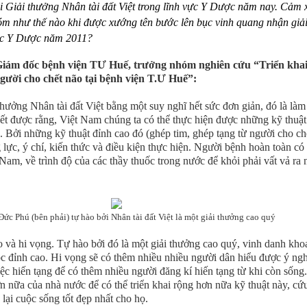
 Giải thưởng Nhân tài đất Việt trong lĩnh vực Y Dược năm nay. Cảm 
hóm như thế nào khi được xướng tên bước lên bục vinh quang nhận giả
 vực Y Dược năm 2011?
iám đốc bệnh viện TƯ Huế, trưởng nhóm nghiên cứu “Triển kha
người cho chết não tại bệnh viện T.Ư Huế”:
thưởng Nhân tài đất Việt bằng một suy nghĩ hết sức đơn giản, đó là làm
ết được rằng, Việt Nam chúng ta có thể thực hiện được những kỹ thuật
c. Bởi những kỹ thuật đỉnh cao đó (ghép tim, ghép tạng từ người cho ch
lực, ý chí, kiến thức và điều kiện thực hiện. Người bệnh hoàn toàn có 
 Nam, về trình độ của các thầy thuốc trong nước để khỏi phải vất vả ra
ức Phú (bên phải) tự hào bởi Nhân tài đất Việt là một giải thưởng cao quý
o và hi vọng. Tự hào bởi đó là một giải thưởng cao quý, vinh danh kho
học đỉnh cao. Hi vọng sẽ có thêm nhiều nhiều người dân hiểu được ý ng
ệc hiến tạng để có thêm nhiều người đăng kí hiến tạng từ khi còn sống
n nữa của nhà nước để có thể triển khai rộng hơn nữa kỹ thuật này, c
lại cuộc sống tốt đẹp nhất cho họ.