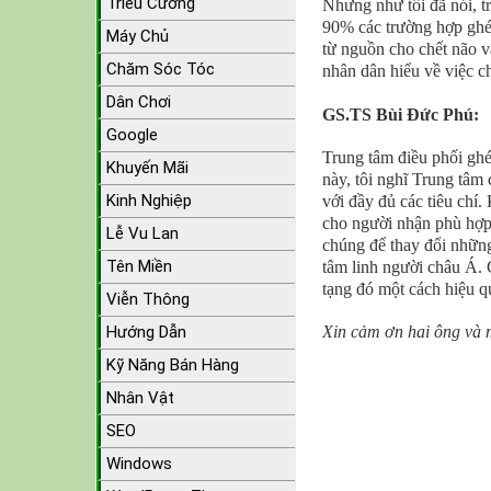
Triều Cường
Nhưng như tôi đã nói, tr
90% các trường hợp ghép
Máy Chủ
từ nguồn cho chết não v
Chăm Sóc Tóc
nhân dân hiểu về việc c
Dân Chơi
GS.TS Bùi Đức Phú:
Google
Trung tâm điều phối gh
Khuyến Mãi
này, tôi nghĩ Trung tâm
Kinh Nghiệp
với đầy đủ các tiêu chí.
cho người nhận phù hợp,
Lễ Vu Lan
chúng để thay đổi những 
Tên Miền
tâm linh người châu Á.
tạng đó một cách hiệu q
Viễn Thông
Hướng Dẫn
Xin cảm ơn hai ông và 
Kỹ Năng Bán Hàng
Nhân Vật
SEO
Windows