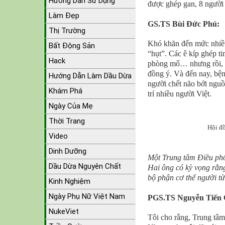
Hướng Dẫn Sử Dụng
được ghép gan, 8 người
Làm Đẹp
GS.TS Bùi Đức Phú:
Thị Trường
Khó khăn đến mức nhiều 
Bất Động Sản
“hụt”. Các ê kíp ghép 
Hack
phòng mổ… nhưng rồi, m
đồng ý. Và đến nay, bện
Hướng Dẫn Làm Dầu Dừa
người chết não bởi nguồ
Khám Phá
trí nhiều người Việt.
Ngày Của Mẹ
Thời Trang
Hội đ
Video
Dinh Dưỡng
Một Trung tâm Điều phố
Dầu Dừa Nguyên Chất
Hai ông có kỳ vọng rằng
bộ phận cơ thể người t
Kinh Nghiệm
Ngày Phụ Nữ Việt Nam
PGS.TS Nguyễn Tiến 
NukeViet
Tôi cho rằng, Trung tâm