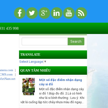
31 435 998
TRANSLATE
Select Language
▼
mera.com
|
QUAN TÂM NHIỀU
tCMS.com
|
VietNam.net
Một số đặc điểm nhận dạng
cây si đỏ
Một số đặc điểm nhận dạng cây
si đỏ 1.Búp đo đỏ. 2.Lá có hình
như lá si bình thường : Lưu ý : Khi
vặt lá cuống lập tức chảy nhựa màu đỏ ngay...