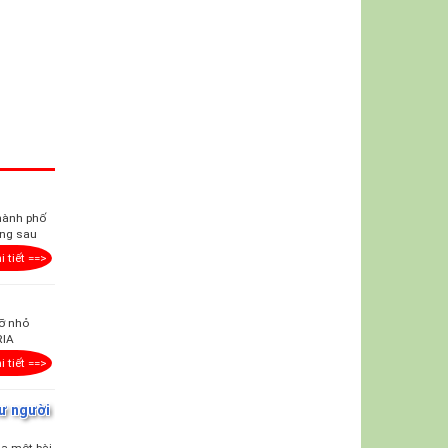
thành phố
ơng sau
i tiết ==>
cỡ nhỏ
RIA
i tiết ==>
hư người