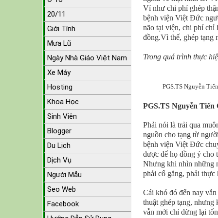
Ví như chi phí ghép th
20/11
bệnh viện Việt Đức ngườ
não tại viện, chi phí chỉ
Giới Tính
đồng.Vì thế, ghép tạng n
Mưa Lũ
Trong quá trình thực hi
Ngày Nhà Giáo Việt Nam
Xe Máy
PGS.TS Nguyễn Tiến Q
Hosting
Khoa Học
PGS.TS Nguyễn Tiến 
Sinh Viên
Phải nói là trải qua mu
Blogger
nguồn cho tạng từ người
bệnh viện Việt Đức chuy
Du Lịch
được để họ đồng ý cho t
Dịch Vụ
Nhưng khi nhìn những ng
phải cố gắng, phải thực
Người Mẫu
Seo Web
Cái khó đó đến nay vẫn 
thuật ghép tạng, nhưng 
Facebook
vẫn mới chỉ dừng lại tổ