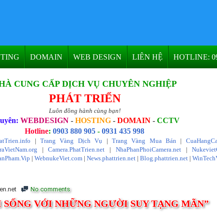
TING
DOMAIN
WEB DESIGN
LIÊN HỆ
HOTLINE: 09
HÀ CUNG CẤP DỊCH VỤ CHUYÊN NGHIỆP
PHÁT TRIỂN
Luôn đồng hành cùng bạn!
uyên:
WEBDESIGN
-
HOSTING
-
DOMAIN
-
CCTV
Hotline
:
0903 880 905
-
0931 435 998
atTrien.info
|
Trang Vàng Dịch Vụ
|
Trang Vàng Mua Bán
|
CuaHangCa
aVietNam.org
|
Camera.PhatTrien.net
|
NhaPhanPhoiCamera.net
|
Nukevie
anPham.Vip
|
WebnukeViet.com
|
News.phattrien.net
|
Blog.phattrien.net
|
WinTech
en.net
No comments
I SỐNG VỚI NHỮNG NGƯỜI SUY TẠNG MÃN”