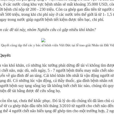
ận, ở các nước cùng khu vực bệnh nhân sẽ mất khoảng 35.000 USD, còn
i bệnh chỉ nộp từ 200 - 230 triệu. Còn ca ghép gan đầu tiên từ người 
 hết 500 triệu, trong khi chi phí này ở các nước trên thế giới là từ 1- 1,5 
gay trong nước giúp người bệnh tiết kiệm được tiền bạc, chi phí.
ện các đề tài này, nhóm Nghiên cứu có gặp nhiều khó khăn?
uyết cùng tập thể các y bác sĩ bệnh viện Việt Đức tại lễ trao giải Nhân tài Đất Việ
Quyết:
ôn vàn khó khăn, có những lúc tưởng phải dừng đề tài vì không tìm đượ
 chết não, mặc dù, mỗi ngày, 5 - 7 người bệnh thiếu may mắn chết não
ển về gia đình để an táng. Cái khó khăn lớn nhất là vận động người n
ạng đó. Có những lúc vận động, cả thầy thuốc, gia đình bệnh nhân rơi 
ười bệnh suy tạng sống lay lắt không biết chết lúc nào, chúng tôi quy
 hiện đề tài bằng được để cứu sống họ.
còn tồn tại, chưa thể khắc phục. Đó là lý do dù chúng tôi đã làm chủ c
kể từ ca ghép thận đầu tiên hồi tháng 3/2010 từ người cho chết não đến
ng thể 4 người chết não hiến tạng để ghép tim cho một trường hợp, 2 ng