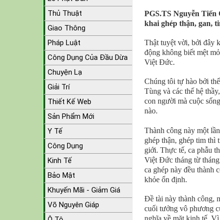
Thủ Thuật
PGS.TS Nguyễn Tiến Q
khai ghép thận, gan, t
Giao Thông
Thật tuyệt vời, bởi đây 
Pháp Luật
động không biết mệt mỏi
Công Dụng Của Đầu Dừa
Việt Đức.
Chuyện Lạ
Chúng tôi tự hào bởi th
Giải Trí
Tùng và các thế hệ thầy
con người mà cuộc sống 
Thiết Kế Web
nào.
Sản Phẩm Mới
Thành công này một lần 
Y Tế
ghép thận, ghép tim thì 
Công Dụng
giới. Thực tế, ca phẫu t
Việt Đức tháng từ tháng
Kinh Tế
ca ghép này đều thành c
Bảo Mật
khỏe ổn định.
Khuyến Mãi - Giảm Giá
Đề tài này thành công, 
Võ Nguyên Giáp
cuối tưởng vô phương cứ
nghĩa về mặt kinh tế. Vì
Ô Tô