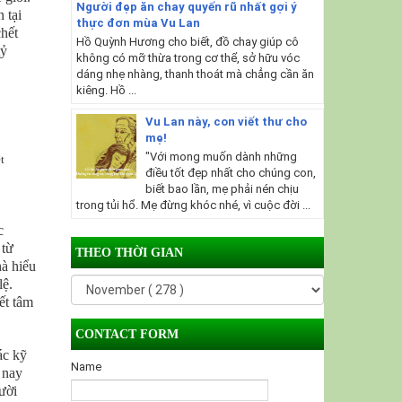
Người đẹp ăn chay quyến rũ nhất gợi ý
 tại
thực đơn mùa Vu Lan
chết
Hồ Quỳnh Hương cho biết, đồ chay giúp cô
tỷ
không có mỡ thừa trong cơ thể, sở hữu vóc
dáng nhẹ nhàng, thanh thoát mà chẳng cần ăn
kiêng. Hồ ...
Vu Lan này, con viết thư cho
mẹ!
"Với mong muốn dành những
t
điều tốt đẹp nhất cho chúng con,
biết bao lần, mẹ phải nén chịu
trong tủi hổ. Mẹ đừng khóc nhé, vì cuộc đời ...
c
 từ
THEO THỜI GIAN
hà hiểu
lệ.
ết tâm
CONTACT FORM
ác kỹ
Name
 nay
ười