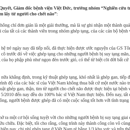
uyết, Giám đốc bệnh viện Việt Đức, trưởng nhóm “Nghiên cứu t
im lấy từ người cho chết não”
:
không chỉ đơn giản là một giải thưởng, mà là sự ghi nhận một thành quả
 của tất cả các thành viên trong nhóm ghép tạng, của các cán bộ bệnh 
ế hệ trẻ ngày nay đã tiếp nối, đã thực hiện được ước nguyện của GS Tô
, cô trước đó về việc ghép tạng cho những người bệnh bị suy tạng mãn
của họ phập phù như ngọn đèn trước gió, có thể từ biệt cõi đời bất cứ 
nữa khẳng định, trong kỹ thuật ghép tạng, khó nhất là ghép gan, tiếp đ
trình độ của các bác sĩ của Việt Nam không thua bất cứ một nước nào tr
huật ghép gan, thận, tim từ người cho chết não được thực hiện tại bệnh 
 5/2010 đến nay đều do 100% bác sĩ Việt Nam thực hiện. Đến nay, tất 
ông, người bệnh được ghép đã có một cuộc sống tốt hơn với tình trạng
mở ra một cơ hội sống tuyệt vời cho những người bệnh bị suy tạng giai
u chữa. Đặc biệt, tôi cho rằng, công trình này thành công còn vô cùng
 hiện nay, chi phí ghép tạng ở Việt Nam rẻ bằng 1/3 khu vực và trên thế