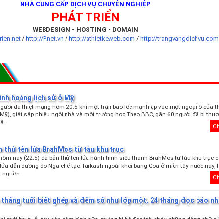
NHÀ CUNG CẤP DỊCH VỤ CHUYÊN NGHIỆP
PHÁT TRIỂN
WEBDESIGN - HOSTING - DOMAIN
trien.net
/
http://P.net.vn
/
http://athietkeweb.com
/
http://trangvangdichvu.com
inh hoàng lịch sử ở Mỹ
người đã thiệt mạng hôm 20.5 khi một trận bão lốc mạnh ập vào một ngoại ô của 
ỹ), giật sập nhiều ngôi nhà và một trường học.Theo BBC, gần 60 người đã bị thư
 ậ…
Ch
 thử tên lửa BrahMos từ tàu khu trục
ôm nay (22.5) đã bắn thử tên lửa hành trình siêu thanh BrahMos từ tàu khu trục 
n lửa dẫn đường do Nga chế tạo Tarkash ngoài khơi bang Goa ở miền tây nước này, 
n nguồn…
Ch
 tháng tuổi biết ghép và đếm số như lớp một, 24 tháng đọc báo n