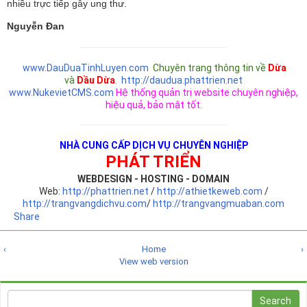
nhiều trực tiếp gây ung thư.
Nguyễn Đan
www.DauDuaTinhLuyen.com
Chuyên trang thông tin về
Dừa
và
Dầu Dừa
.
http://daudua.phattrien.net
www.NukevietCMS.com
Hệ thống quản trị website chuyên nghiệp,
hiệu quả, bảo mật tốt.
NHÀ CUNG CẤP DỊCH VỤ CHUYÊN NGHIỆP
PHÁT TRIỂN
WEBDESIGN - HOSTING - DOMAIN
Web:
http://phattrien.net
/
http://athietkeweb.com
/
http://trangvangdichvu.com
/
http://trangvangmuaban.com
Share
‹
Home
›
View web version