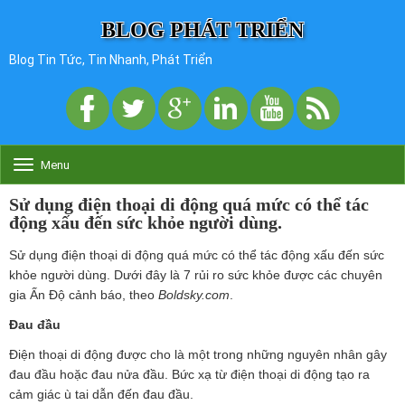
BLOG PHÁT TRIỂN
Blog Tin Tức, Tin Nhanh, Phát Triển
Menu
T
o
g
Sử dụng điện thoại di động quá mức có thể tác
g
động xấu đến sức khỏe người dùng.
l
e
Sử dụng điện thoại di động quá mức có thể tác động xấu đến sức
n
khỏe người dùng. Dưới đây là 7 rủi ro sức khỏe được các chuyên
a
gia Ấn Độ cảnh báo, theo
Boldsky.com
.
v
i
Đau đầu
g
a
Điện thoại di động được cho là một trong những nguyên nhân gây
t
đau đầu hoặc đau nửa đầu. Bức xạ từ điện thoại di động tạo ra
i
o
cảm giác ù tai dẫn đến đau đầu.